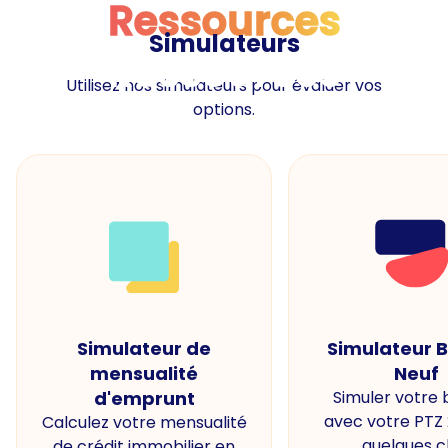
Ressources
Simulateurs
Ressources
Utilisez nos simulateurs pour évaluer vos
options.
Simulateur de
Simulateur 
mensualité
Neuf
d'emprunt
Simuler votre
avec votre PTZ
Calculez votre mensualité
quelques cl
de crédit immobilier en