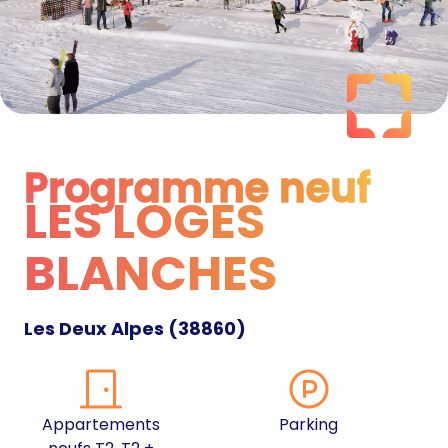
Programme neuf
LES LOGES
Programme neuf
BLANCHES
Les Deux Alpes
(
38860
)
Appartements
Parking