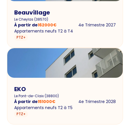
Beauvillage
Le Cheylas
(
38570
)
À partir de
162000
€
4e Trimestre 2027
Appartements neufs T2 à T4
PTZ+
EKO
Le Pont-de-Claix
(
38800
)
À partir de
151000
€
4e Trimestre 2028
Appartements neufs T2 à T5
PTZ+