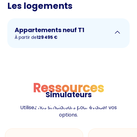
Les logements
Appartements neuf T1
À partir de
129 495
€
Ressources
Simulateurs
Ressources
Utilisez nos simulateurs pour évaluer vos
options.