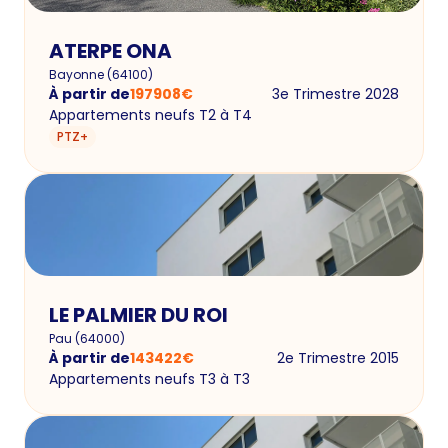
ATERPE ONA
Bayonne
(
64100
)
À partir de
197908
€
3e Trimestre 2028
Appartements neufs T2 à T4
PTZ+
LE PALMIER DU ROI
Pau
(
64000
)
À partir de
143422
€
2e Trimestre 2015
Appartements neufs T3 à T3