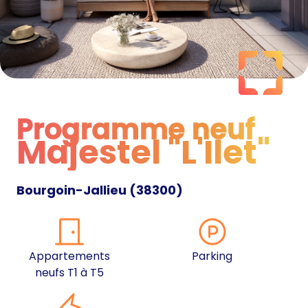
Programme neuf
Majestel "L'Ilet"
Programme neuf
Bourgoin-Jallieu
(
38300
)
Appartements
Parking
neufs T1 à T5