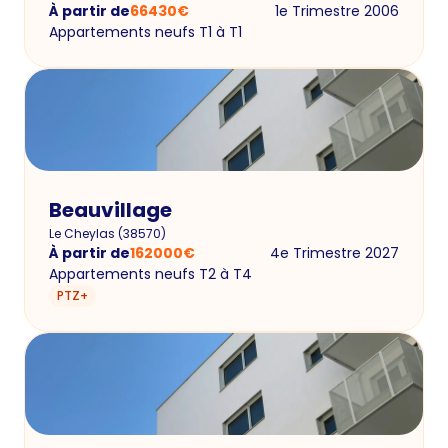
À partir de
66430
€
1e Trimestre 2006
Appartements neufs T1 à T1
Beauvillage
Le Cheylas
(
38570
)
À partir de
162000
€
4e Trimestre 2027
Appartements neufs T2 à T4
PTZ+