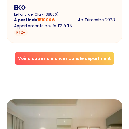
EKO
Le Pont-de-Claix
(
38800
)
À partir de
151000
€
4e Trimestre 2028
Appartements neufs T2 à T5
PTZ+
Voir d'autres annonces dans le départment