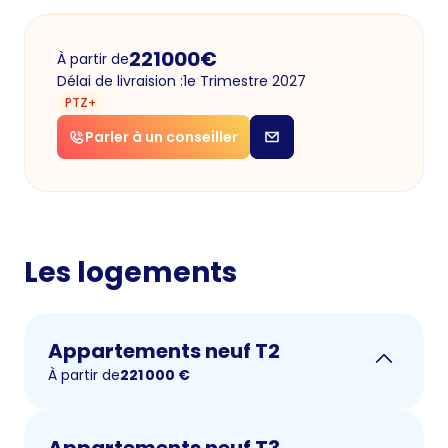
221000
€
À partir de
Délai de livraision :
1e Trimestre 2027
PTZ+
Parler à un conseiller
Les logements
Appartements neuf T2
À partir de
221 000
€
Appartements neuf T3