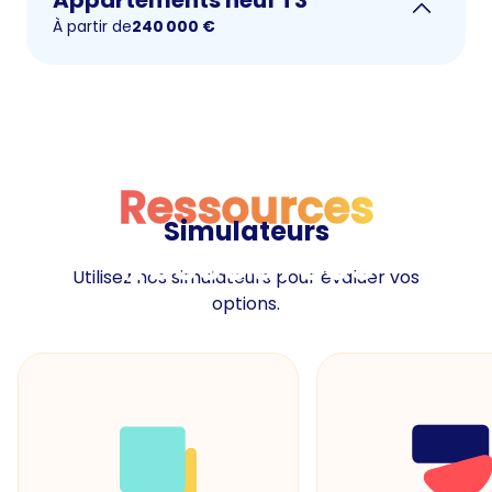
À partir de
240 000
€
Ressources
Simulateurs
Ressources
Utilisez nos simulateurs pour évaluer vos
options.