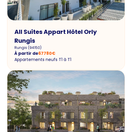
All Suites Appart Hôtel Orly
Rungis
Rungis
(
94150
)
À partir de
67780
€
Appartements neufs T1 à T1