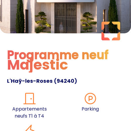
Programme neuf
Majestic
Programme neuf
L'Haÿ-les-Roses
(
94240
)
Appartements
Parking
neufs T1 à T4