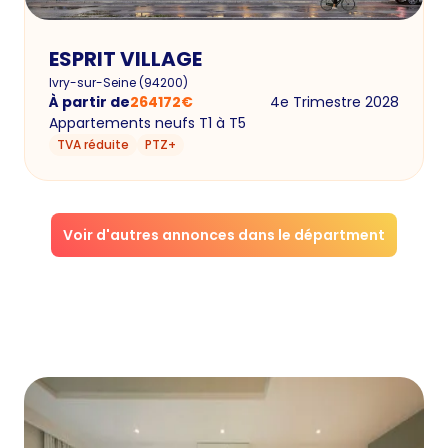
ESPRIT VILLAGE
Ivry-sur-Seine
(
94200
)
À partir de
264172
€
4e Trimestre 2028
Appartements neufs T1 à T5
TVA réduite
PTZ+
Voir d'autres annonces dans le départment