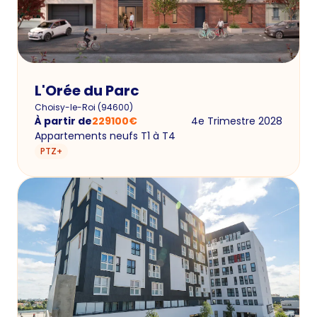
L'Orée du Parc
Choisy-le-Roi
(
94600
)
À partir de
229100
€
4e Trimestre 2028
Appartements neufs T1 à T4
PTZ+