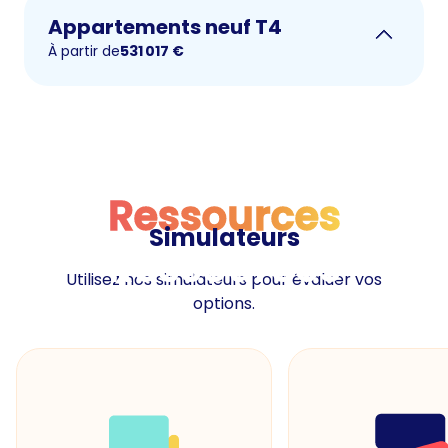
Appartements neuf T4
À partir de
531 017
€
Ressources
Simulateurs
Ressources
Utilisez nos simulateurs pour évaluer vos
options.