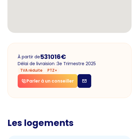
531016
€
À partir de
Délai de livraision :
3e Trimestre 2025
TVA réduite
PTZ+
Parler à un conseiller
Les logements