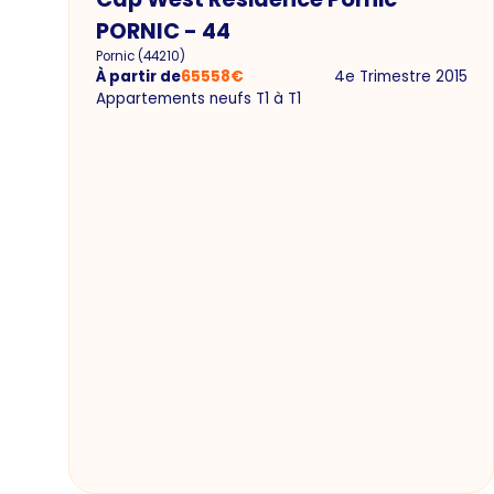
PORNIC - 44
Pornic
(
44210
)
À partir de
65558
€
4e Trimestre 2015
Appartements neufs T1 à T1