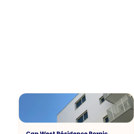
Cap West Résidence Pornic