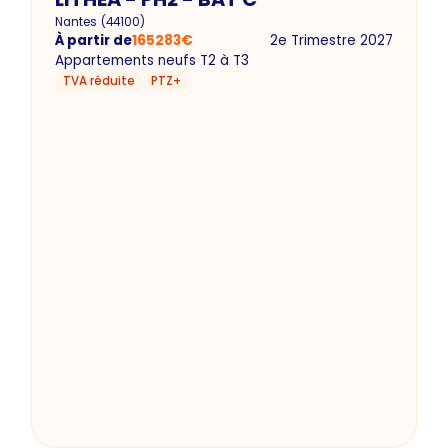
Nantes
(
44100
)
À partir de
165283
€
2e Trimestre 2027
Appartements neufs T2 à T3
TVA réduite
PTZ+