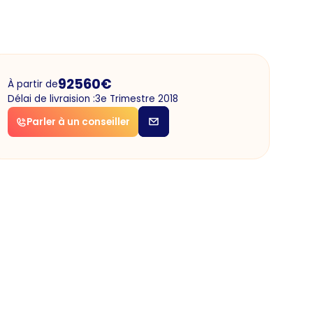
92560
€
À partir de
Délai de livraision :
3e Trimestre 2018
Parler à un conseiller