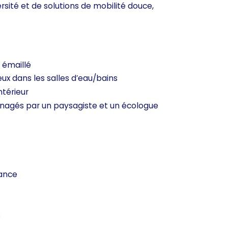
sité et de solutions de mobilité douce,
 émaillé
x dans les salles d’eau/bains
ntérieur
énagés par un paysagiste et un écologue
ance
s