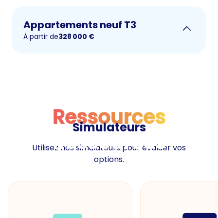
Appartements neuf T3
À partir de
328 000
€
Ressources
Simulateurs
Ressources
Utilisez nos simulateurs pour évaluer vos
options.