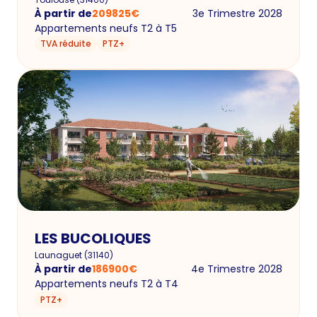
À partir de
209825
€
3e Trimestre 2028
Appartements neufs T2 à T5
TVA réduite
PTZ+
LES BUCOLIQUES
Launaguet
(
31140
)
À partir de
186900
€
4e Trimestre 2028
Appartements neufs T2 à T4
PTZ+