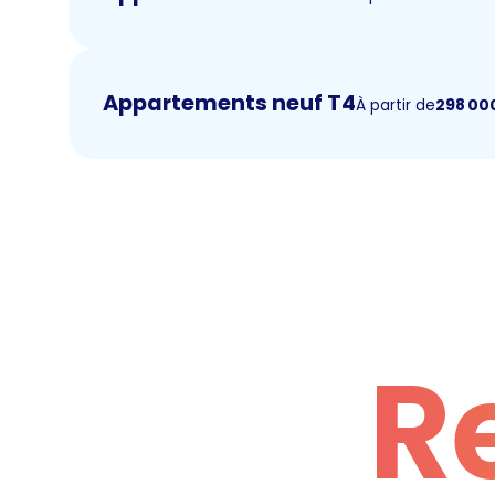
Appartements neuf T4
À partir de
298 00
R