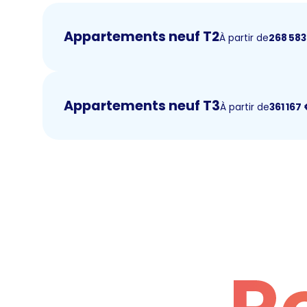
Appartements neuf T2
À partir de
268 583
Appartements neuf T3
À partir de
361 167