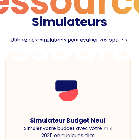
essourc
Simulateurs
essourc
Utilisez nos simulateurs pour évaluer vos options.
Simulateur Budget Neuf
Simuler votre budget avec votre PTZ
2025 en quelques clics