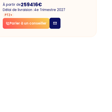
259416
€
À partir de
Délai de livraision :
4e Trimestre 2027
PTZ+
Parler à un conseiller