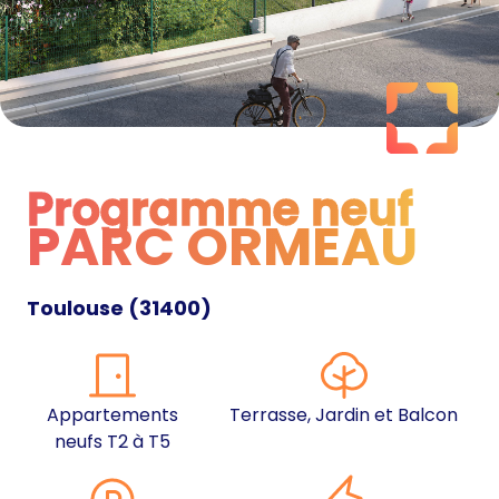
Programme neuf
PARC ORMEAU
Programme neuf
Toulouse
(
31400
)
Appartements
Terrasse, Jardin et Balcon
neufs T2 à T5