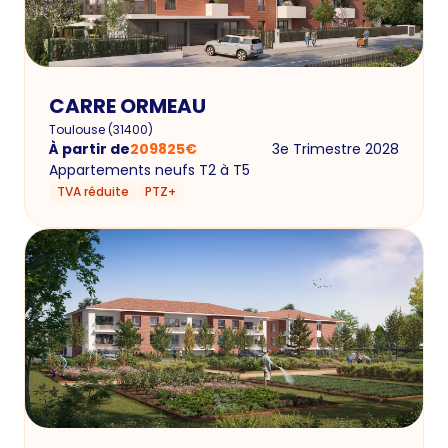
CARRE ORMEAU
Toulouse
(
31400
)
À partir de
209825
€
3e Trimestre 2028
Appartements neufs T2 à T5
TVA réduite
PTZ+