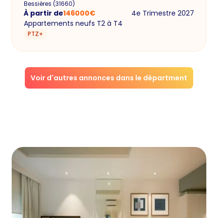
Bessières
(
31660
)
À partir de
146000
€
4e Trimestre 2027
Appartements neufs T2 à T4
PTZ+
Voir d'autres annonces dans le départment