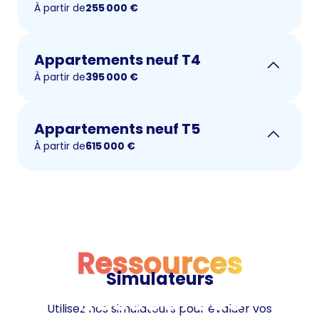
À partir de
255 000
€
Appartements neuf T4
À partir de
395 000
€
Appartements neuf T5
À partir de
615 000
€
Ressources
Simulateurs
Ressources
Utilisez nos simulateurs pour évaluer vos