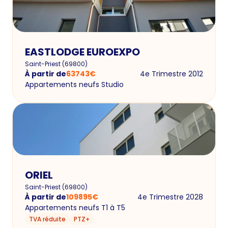
EASTLODGE EUROEXPO
Saint-Priest
(
69800
)
À partir de
63743
€
4e Trimestre 2012
Appartements neufs Studio
ORIEL
Saint-Priest
(
69800
)
À partir de
109895
€
4e Trimestre 2028
Appartements neufs T1 à T5
TVA réduite
PTZ+