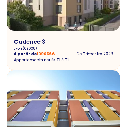
Cadence 3
Lyon
(
69008
)
À partir de
109056
€
2e Trimestre 2028
Appartements neufs T1 à T1