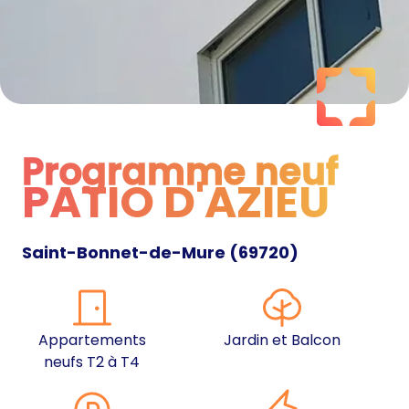
Programme neuf
PATIO D'AZIEU
Programme neuf
Saint-Bonnet-de-Mure
(
69720
)
Appartements
Jardin et Balcon
neufs T2 à T4