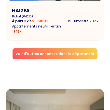
HAIZEA
Bidart
(
64210
)
À partir de
519500
€
1e Trimestre 2026
Appartements neufs Terrain
PTZ+
Voir d'autres annonces dans le départment