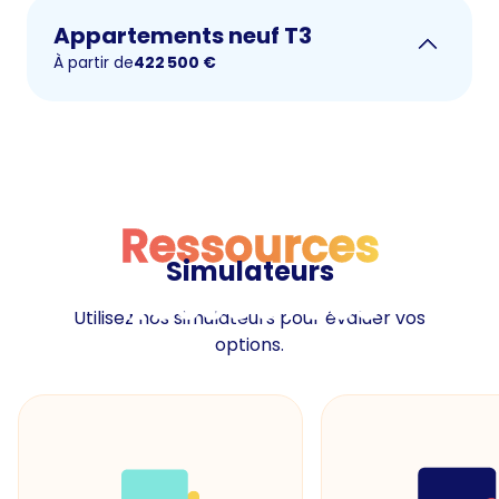
Appartements neuf T3
À partir de
422 500
€
Ressources
Simulateurs
Ressources
Utilisez nos simulateurs pour évaluer vos
options.