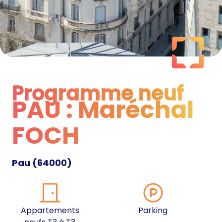
Programme neuf
PAU : Maréchal
Programme neuf
FOCH
Pau
(
64000
)
Appartements
Parking