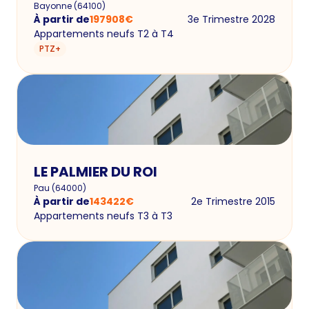
Bayonne
(
64100
)
À partir de
197908
€
3e Trimestre 2028
Appartements neufs T2 à T4
PTZ+
LE PALMIER DU ROI
Pau
(
64000
)
À partir de
143422
€
2e Trimestre 2015
Appartements neufs T3 à T3