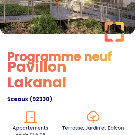
Programme neuf
Pavillon
Programme neuf
Lakanal
Sceaux
(
92330
)
Appartements
Terrasse, Jardin et Balcon