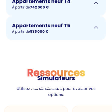
Appartements neuf T4
À partir de
742 000
€
Appartements neuf T5
À partir de
935 000
€
Ressources
Simulateurs
Ressources
Utilisez nos simulateurs pour évaluer vos
options.