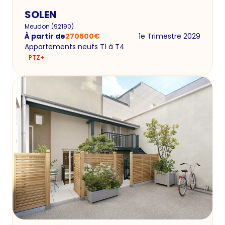
SOLEN
Meudon
(
92190
)
À partir de
270500
€
1e Trimestre 2029
Appartements neufs T1 à T4
PTZ+