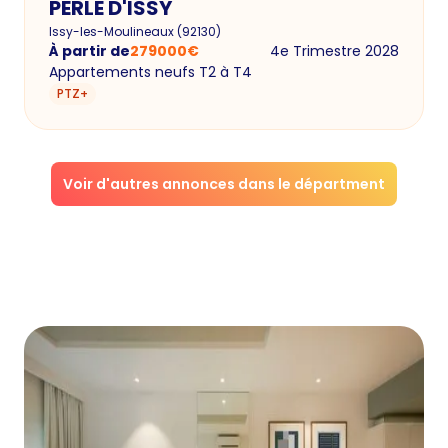
PERLE D'ISSY
Issy-les-Moulineaux
(
92130
)
À partir de
279000
€
4e Trimestre 2028
Appartements neufs T2 à T4
PTZ+
Voir d'autres annonces dans le départment