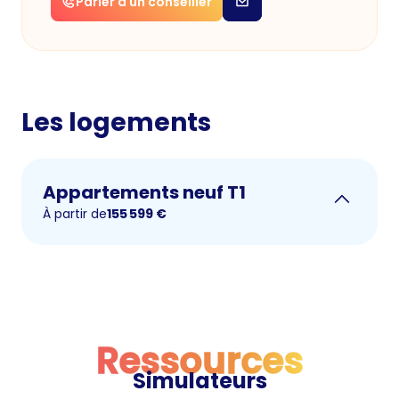
Parler à un conseiller
Les logements
Appartements neuf T1
À partir de
155 599
€
Ressources
Simulateurs