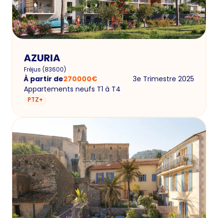
AZURIA
Fréjus
(
83600
)
À partir de
270000
€
3e Trimestre 2025
Appartements neufs T1 à T4
PTZ+