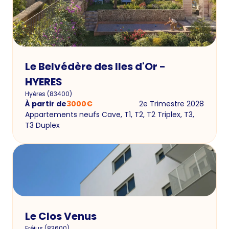
Le Belvédère des Iles d'Or -
HYERES
Hyères
(
83400
)
À partir de
3000
€
2e Trimestre 2028
Appartements neufs Cave, T1, T2, T2 Triplex, T3,
T3 Duplex
Le Clos Venus
Fréjus
(
83600
)