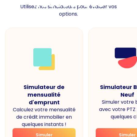
Ressources
Utilisez nos simulateurs pour évaluer vos
options.
Simulateur de
Simulateur 
mensualité
Neuf
d'emprunt
Simuler votre
avec votre PTZ
Calculez votre mensualité
quelques cl
de crédit immobilier en
quelques instants !
Simuler
Simuler