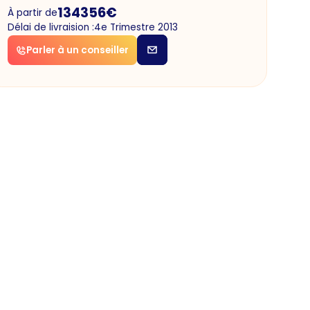
134356
€
À partir de
Délai de livraision :
4e Trimestre 2013
Parler à un conseiller