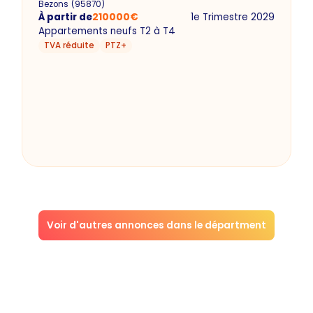
Bezons
(
95870
)
À partir de
210000
€
1e Trimestre 2029
Appartements neufs T2 à T4
TVA réduite
PTZ+
Voir d'autres annonces dans le départment