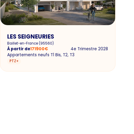
LES SEIGNEURIES
Baillet-en-France
(
95560
)
À partir de
171900
€
4e Trimestre 2028
Appartements neufs T1 Bis, T2, T3
PTZ+