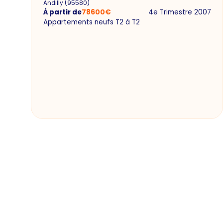
Andilly
(
95580
)
À partir de
78600
€
4e Trimestre 2007
Appartements neufs T2 à T2