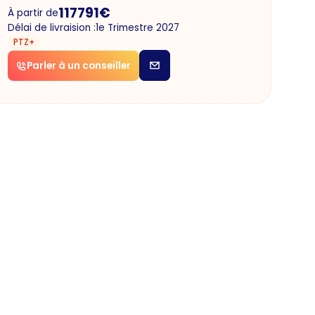
117791
€
À partir de
Délai de livraision :
1e Trimestre 2027
PTZ+
Parler à un conseiller