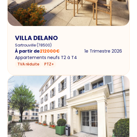
VILLA DELANO
Sartrouville
(
78500
)
À partir de
212000
€
1e Trimestre 2026
Appartements neufs T2 à T4
TVA réduite
PTZ+