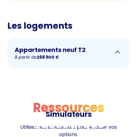
Les logements
Appartements neuf T2
À partir de
268 900
€
Ressources
Simulateurs
Ressources
Utilisez nos simulateurs pour évaluer vos
options.