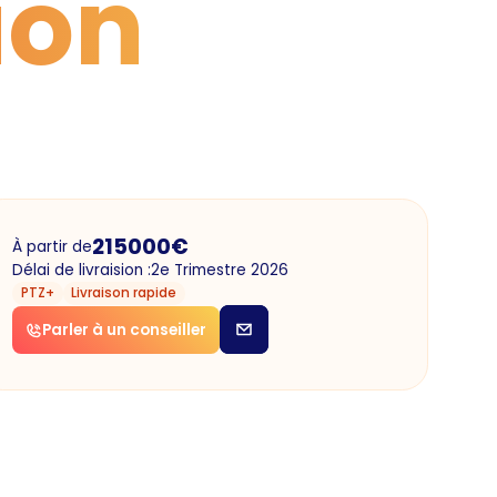
ion
215000
€
À partir de
Délai de livraision :
2e Trimestre 2026
PTZ+
Livraison rapide
Parler à un conseiller