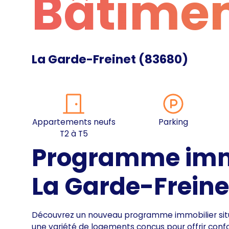
Bâtimen
La Garde-Freinet
(
83680
)
Appartements neufs
Parking
T2 à T5
Programme immo
La Garde-Freine
Découvrez un nouveau programme immobilier situé
une variété de logements conçus pour offrir conf