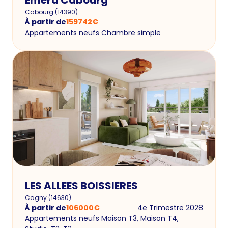
Emera Cabourg
Cabourg
(
14390
)
À partir de
159742
€
Appartements neufs Chambre simple
LES ALLEES BOISSIERES
Cagny
(
14630
)
À partir de
106000
€
4e Trimestre 2028
Appartements neufs Maison T3, Maison T4,