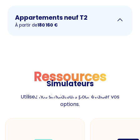
Appartements neuf T2
À partir de
180 160
€
Ressources
Simulateurs
Ressources
Utilisez nos simulateurs pour évaluer vos
options.