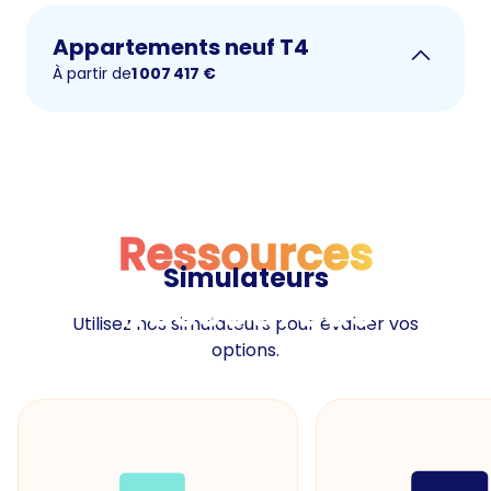
Appartements neuf T4
À partir de
1 007 417
€
Ressources
Simulateurs
Ressources
Utilisez nos simulateurs pour évaluer vos
options.