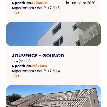
À partir de
423500
€
1e Trimestre 2029
Appartements neufs T2 à T5
PTZ+
JOUVENCE - GOUNOD
Nice
(
06000
)
À partir de
266760
€
Appartements neufs T2 à T4
PTZ+