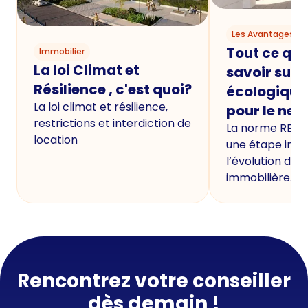
Les Avantages du
Tout ce qu'i
Immobilier
La loi Climat et
savoir sur 
Résilience , c'est quoi?
écologique
La loi climat et résilience,
pour le neu
restrictions et interdiction de
La norme RE20
location
une étape imp
l’évolution de 
immobilière.
Rencontrez votre conseiller
dès demain !