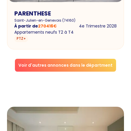
PARENTHESE
Saint-Julien-en-Genevois
(
74160
)
À partir de
270416
€
4e Trimestre 2028
Appartements neufs T2 à T4
PTZ+
Voir d'autres annonces dans le départment