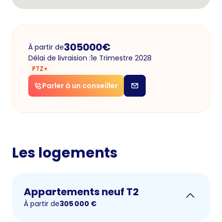
305000
€
À partir de
Délai de livraision :
1e Trimestre 2028
PTZ+
Parler à un conseiller
Les logements
Appartements neuf T2
À partir de
305 000
€