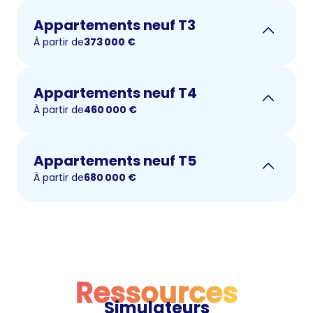
Appartements neuf T3
À partir de
373 000
€
Appartements neuf T4
À partir de
460 000
€
Appartements neuf T5
À partir de
680 000
€
Ressources
Simulateurs