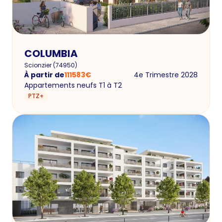
COLUMBIA
Scionzier
(
74950
)
À partir de
111583
€
4e Trimestre 2028
Appartements neufs T1 à T2
PTZ+