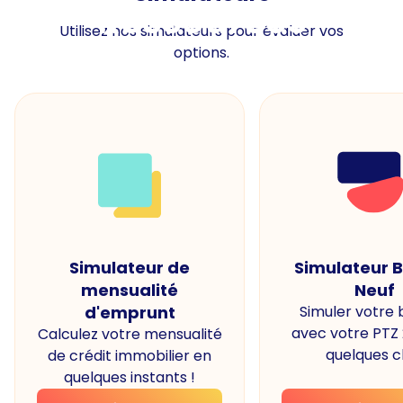
Ressources
Utilisez nos simulateurs pour évaluer vos
options.
Simulateur de
Simulateur 
mensualité
Neuf
d'emprunt
Simuler votre
avec votre PTZ
Calculez votre mensualité
quelques cl
de crédit immobilier en
quelques instants !