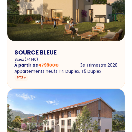
SOURCE BLEUE
Sciez
(
74140
)
À partir de
479900
€
3e Trimestre 2028
Appartements neufs T4 Duplex, T5 Duplex
PTZ+