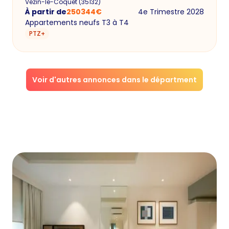
Vezin-le-Coquet
(
35132
)
À partir de
250344
€
4e Trimestre 2028
Appartements neufs T3 à T4
PTZ+
Voir d'autres annonces dans le départment