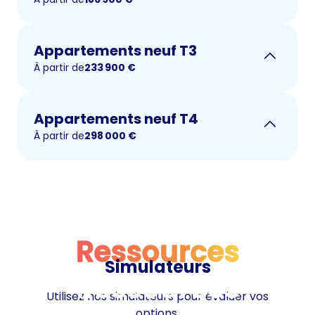
Appartements neuf T3
À partir de
233 900
€
Appartements neuf T4
À partir de
298 000
€
Ressources
Simulateurs
Ressources
Utilisez nos simulateurs pour évaluer vos
options.