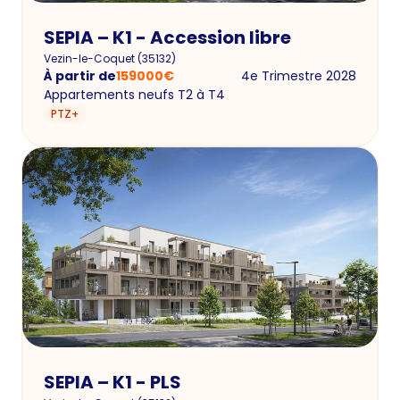
SEPIA – K1 - Accession libre
Vezin-le-Coquet
(
35132
)
À partir de
159000
€
4e Trimestre 2028
Appartements neufs T2 à T4
PTZ+
SEPIA – K1 - PLS