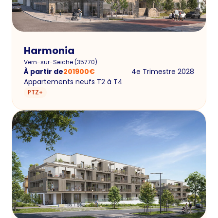
Harmonia
Vern-sur-Seiche
(
35770
)
À partir de
201900
€
4e Trimestre 2028
Appartements neufs T2 à T4
PTZ+