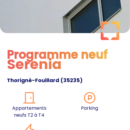
Programme neuf
Serenia
Programme neuf
Thorigné-Fouillard
(
35235
)
Appartements
Parking
neufs T2 à T4