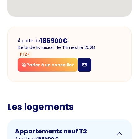
186900
€
À partir de
Délai de livraision :
1e Trimestre 2028
PTZ+
Parler à un conseiller
Les logements
Appartements neuf T2
À partir de
186 900
€