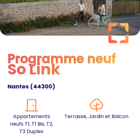
Programme neuf
So Link
Programme neuf
Nantes
(
44300
)
Appartements
Terrasse, Jardin et Balcon
neufs T1, T1 Bis, T2,
T3 Duplex