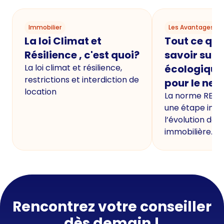
Immobilier
Les Avantages du
La loi Climat et
Tout ce qu'i
Résilience , c'est quoi?
savoir sur 
La loi climat et résilience,
écologique
restrictions et interdiction de
pour le neu
location
La norme RE20
une étape imp
l’évolution de 
immobilière.
Rencontrez votre conseiller
dès demain !