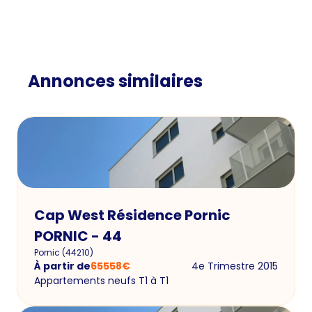
Annonces similaires
Cap West Résidence Pornic
PORNIC - 44
Pornic
(
44210
)
À partir de
65558
€
4e Trimestre 2015
Appartements neufs T1 à T1