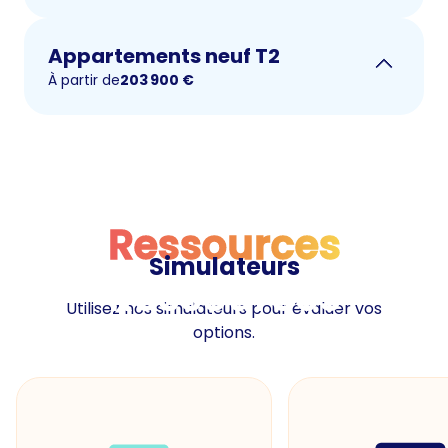
Appartements neuf T2
À partir de
203 900
€
Ressources
Simulateurs
Ressources
Utilisez nos simulateurs pour évaluer vos
options.