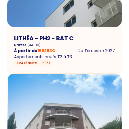
LITHÉA - PH2 - BAT C
Nantes
(
44100
)
À partir de
165283
€
2e Trimestre 2027
Appartements neufs T2 à T3
TVA réduite
PTZ+