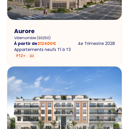
Aurore
Villemomble
(
93250
)
À partir de
212400
€
4e Trimestre 2028
Appartements neufs T1 à T3
PTZ+
LLI