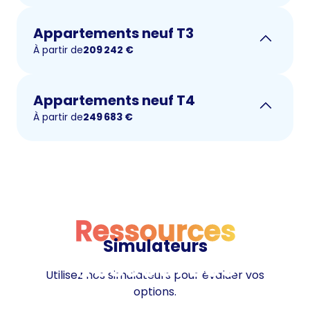
Appartements neuf T3
À partir de
209 242
€
Appartements neuf T4
À partir de
249 683
€
Ressources
Simulateurs
Ressources
Utilisez nos simulateurs pour évaluer vos
options.