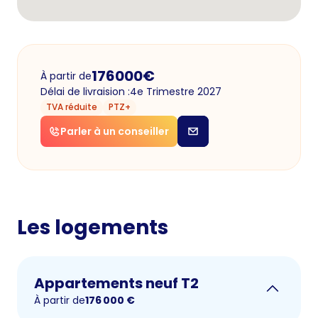
176000
€
À partir de
Délai de livraision :
4e Trimestre 2027
TVA réduite
PTZ+
Parler à un conseiller
Les logements
Appartements neuf T2
À partir de
176 000
€