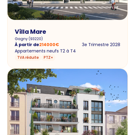
Villa Mare
Gagny
(
93220
)
À partir de
214000
€
3e Trimestre 2028
Appartements neufs T2 à T4
TVA réduite
PTZ+