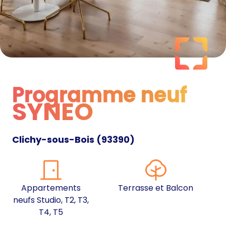
Programme neuf
SYNEO
Programme neuf
Clichy-sous-Bois
(
93390
)
Appartements
Terrasse et Balcon
neufs Studio, T2, T3,
T4, T5