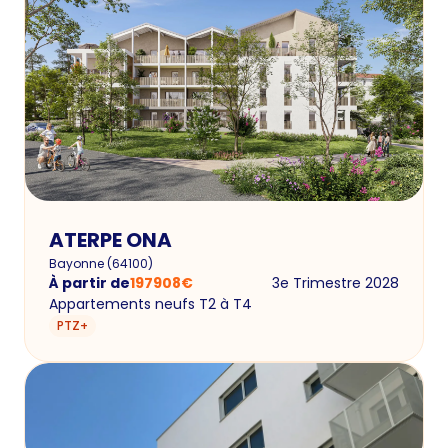
ATERPE ONA
Bayonne
(
64100
)
À partir de
197908
€
3e Trimestre 2028
Appartements neufs T2 à T4
PTZ+