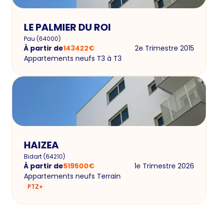
LE PALMIER DU ROI
Pau
(
64000
)
À partir de
143422
€
2e Trimestre 2015
Appartements neufs T3 à T3
HAIZEA
Bidart
(
64210
)
À partir de
519500
€
1e Trimestre 2026
Appartements neufs Terrain
PTZ+