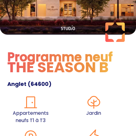
Programme neuf
THE SEASON B
Programme neuf
Anglet
(
64600
)
Appartements
Jardin
neufs T1 à T3