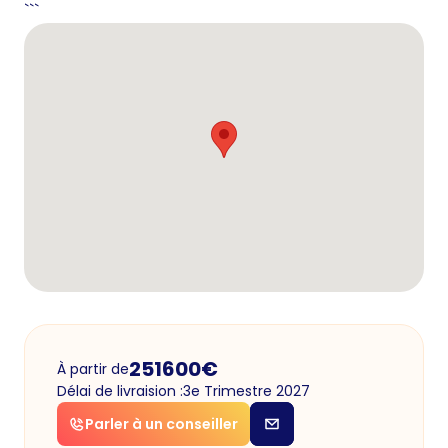
```
251600
€
À partir de
Délai de livraision :
3e Trimestre 2027
Parler à un conseiller