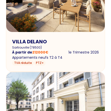
VILLA DELANO
Sartrouville
(
78500
)
À partir de
212000
€
1e Trimestre 2026
Appartements neufs T2 à T4
TVA réduite
PTZ+