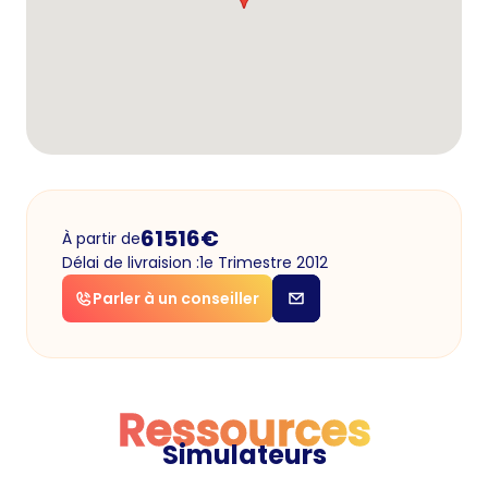
61516
€
À partir de
Délai de livraision :
1e Trimestre 2012
Parler à un conseiller
Ressources
Simulateurs
Ressources