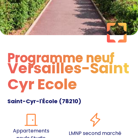
Programme neuf
Versailles-Saint
Programme neuf
Cyr Ecole
Saint-Cyr-l'École
(
78210
)
Appartements
LMNP second marché