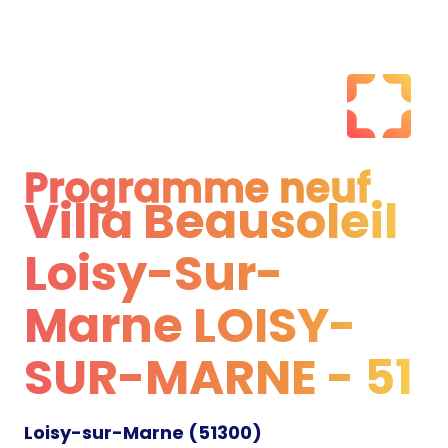
Programme neuf
Villa Beausoleil
Programme neuf
Loisy-Sur-
Marne LOISY-
SUR-MARNE - 51
Loisy-sur-Marne
(
51300
)