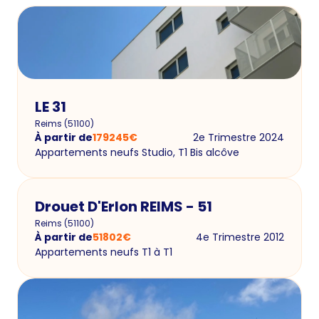
LE 31
Reims
(
51100
)
À partir de
179245
€
2e Trimestre 2024
Appartements neufs Studio, T1 Bis alcôve
Drouet D'Erlon REIMS - 51
Reims
(
51100
)
À partir de
51802
€
4e Trimestre 2012
Appartements neufs T1 à T1