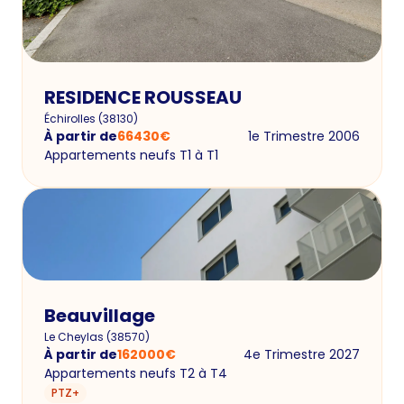
RESIDENCE ROUSSEAU
Échirolles
(
38130
)
À partir de
66430
€
1e Trimestre 2006
Appartements neufs T1 à T1
Beauvillage
Le Cheylas
(
38570
)
À partir de
162000
€
4e Trimestre 2027
Appartements neufs T2 à T4
PTZ+