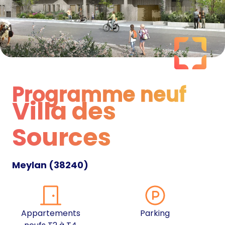
Programme neuf
Villa des
Programme neuf
Sources
Meylan
(
38240
)
Appartements
Parking