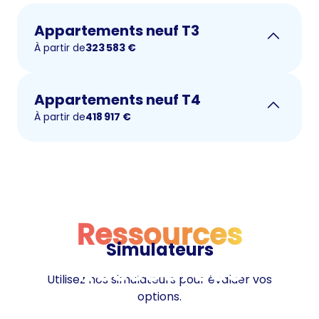
Appartements neuf T3
À partir de
323 583
€
Appartements neuf T4
À partir de
418 917
€
Ressources
Simulateurs
Ressources
Utilisez nos simulateurs pour évaluer vos
options.