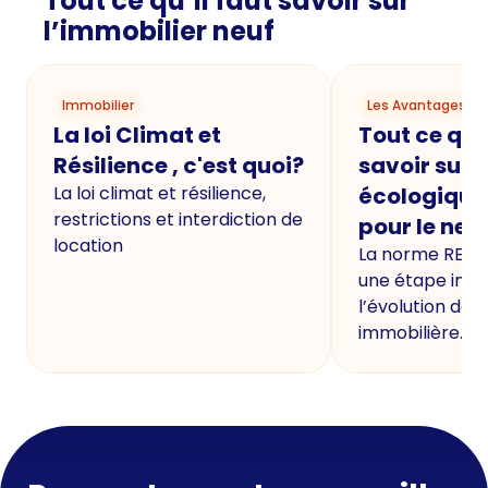
Tout ce qu’il faut savoir sur
l’immobilier neuf
Immobilier
Les Avantages du
La loi Climat et
Tout ce qu'i
Résilience , c'est quoi?
savoir sur 
La loi climat et résilience,
écologique
restrictions et interdiction de
pour le neu
location
La norme RE20
une étape imp
l’évolution de 
immobilière.