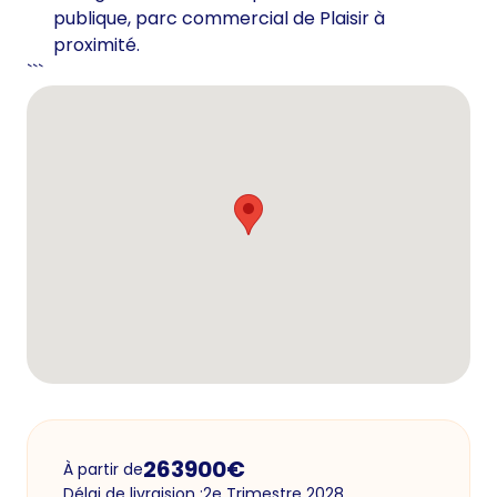
publique, parc commercial de Plaisir à
proximité.
```
263900
€
À partir de
Délai de livraision :
2e Trimestre 2028