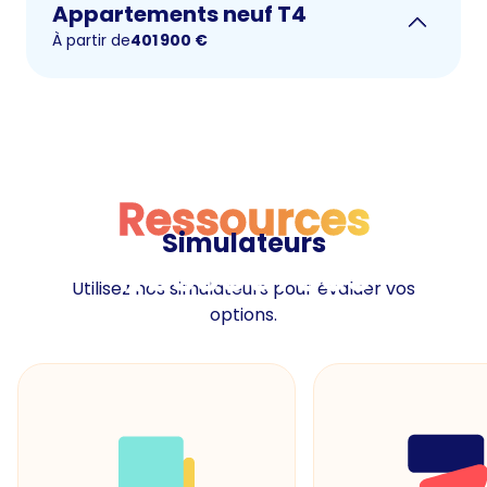
Appartements neuf T4
À partir de
401 900
€
Ressources
Simulateurs
Ressources
Utilisez nos simulateurs pour évaluer vos
options.