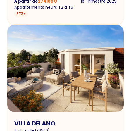
À partir de
274100
€
1e Trimestre 2029
Appartements neufs T2 à T5
PTZ+
VILLA DELANO
Sartrouville
(
78500
)