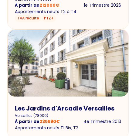
À partir de
212000
€
1e Trimestre 2026
Appartements neufs T2 à T4
TVA réduite
PTZ+
Les Jardins d'Arcadie Versailles
Versailles
(
78000
)
À partir de
235590
€
4e Trimestre 2013
Appartements neufs T1 Bis, T2