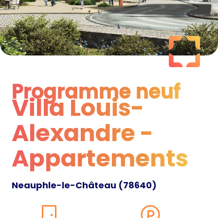
Programme neuf
Villa Louis-
Programme neuf
Alexandre -
Appartements
Neauphle-le-Château
(
78640
)