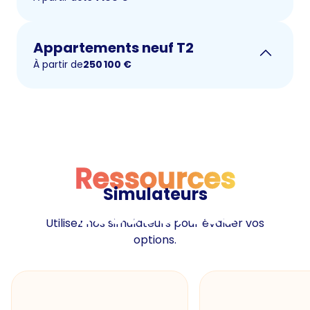
Appartements neuf T2
À partir de
250 100
€
Ressources
Simulateurs
Ressources
Utilisez nos simulateurs pour évaluer vos
options.