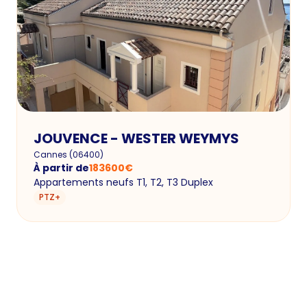
JOUVENCE - WESTER WEYMYS
Cannes
(
06400
)
À partir de
183600
€
Appartements neufs T1, T2, T3 Duplex
PTZ+