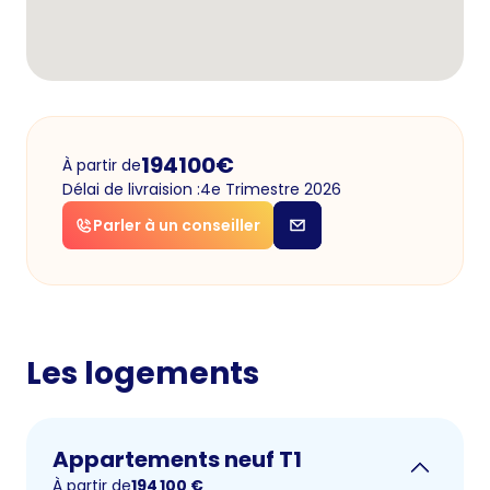
194100
€
À partir de
Délai de livraision :
4e Trimestre 2026
Parler à un conseiller
Les logements
Appartements neuf T1
À partir de
194 100
€