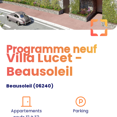
Programme neuf
Villa Lucet -
Programme neuf
Beausoleil
Beausoleil
(
06240
)
Appartements
Parking