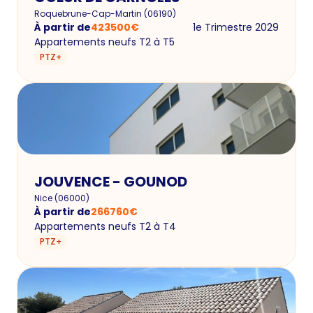
Roquebrune-Cap-Martin
(
06190
)
À partir de
423500
€
1e Trimestre 2029
Appartements neufs T2 à T5
PTZ+
JOUVENCE - GOUNOD
Nice
(
06000
)
À partir de
266760
€
Appartements neufs T2 à T4
PTZ+