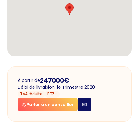
247000
€
À partir de
Délai de livraision :
1e Trimestre 2028
TVA réduite
PTZ+
Parler à un conseiller