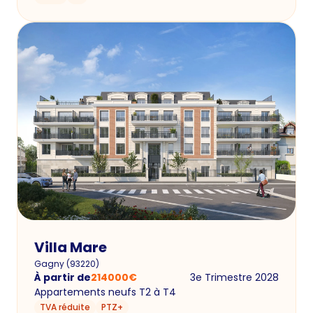
Villa Mare
Gagny
(
93220
)
À partir de
214000
€
3e Trimestre 2028
Appartements neufs T2 à T4
TVA réduite
PTZ+