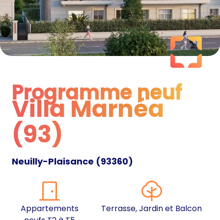
Programme neuf
Villa Marnéa
Programme neuf
(93)
Neuilly-Plaisance
(
93360
)
Appartements
Terrasse, Jardin et Balcon