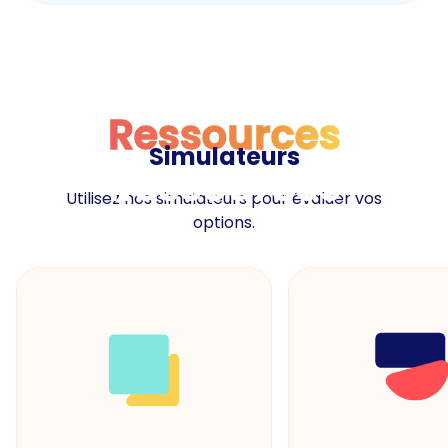
Ressources
Simulateurs
Ressources
Utilisez nos simulateurs pour évaluer vos
options.