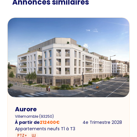
Annonces similaires
Aurore
Villemomble
(
93250
)
À partir de
212400
€
4e Trimestre 2028
Appartements neufs T1 à T3
PTZ+
LLI