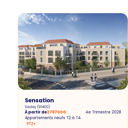
Sensation
Saclay
(
91400
)
À partir de
276700
€
4e Trimestre 2028
Appartements neufs T2 à T4
PTZ+