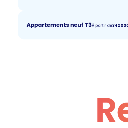
Appartements neuf T3
À partir de
342 00
R