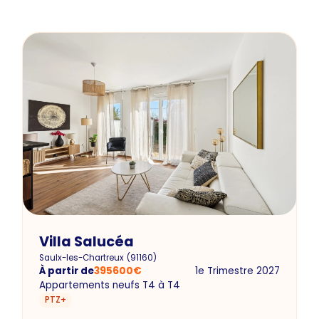
Villa Salucéa
Saulx-les-Chartreux
(
91160
)
À partir de
395600
€
1e Trimestre 2027
Appartements neufs T4 à T4
PTZ+