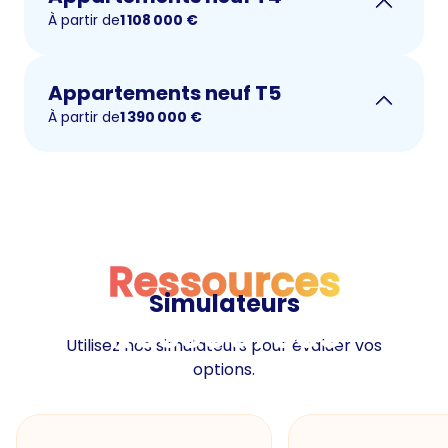
À partir de
1 108 000
€
Appartements neuf T5
À partir de
1 390 000
€
Ressources
Simulateurs
Ressources
Utilisez nos simulateurs pour évaluer vos
options.