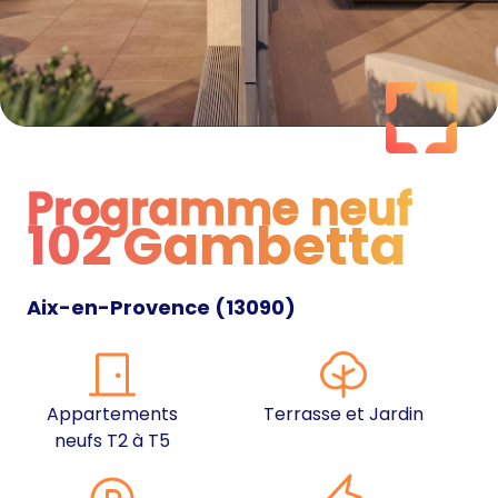
Programme neuf
102 Gambetta
Programme neuf
Aix-en-Provence
(
13090
)
Appartements
Terrasse et Jardin
neufs T2 à T5