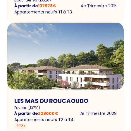
Bouc-Bel-Air
(
13320
)
À partir de
137978
€
4e Trimestre 2015
Appartements neufs T1 à T3
LES MAS DU ROUCAOUDO
Fuveau
(
13710
)
À partir de
229000
€
2e Trimestre 2029
Appartements neufs T2 à T4
PTZ+