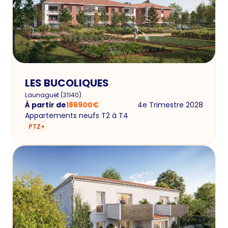
LES BUCOLIQUES
Launaguet
(
31140
)
À partir de
186900
€
4e Trimestre 2028
Appartements neufs T2 à T4
PTZ+