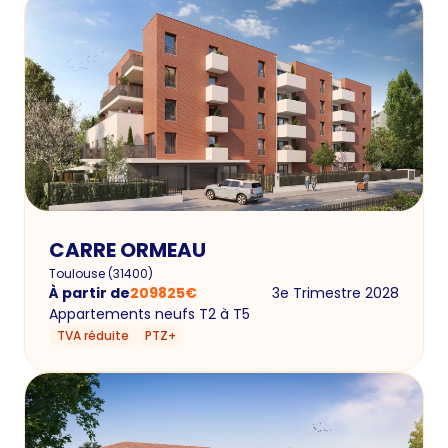
CARRE ORMEAU
Toulouse
(
31400
)
À partir de
209825
€
3e Trimestre 2028
Appartements neufs T2 à T5
TVA réduite
PTZ+