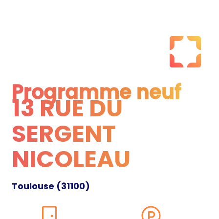
Programme neuf
13 RUE DU
Programme neuf
SERGENT
NICOLEAU
Toulouse
(
31100
)