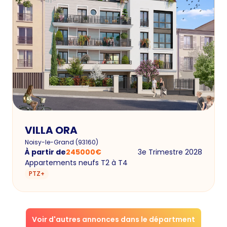
VILLA ORA
Noisy-le-Grand
(
93160
)
À partir de
245000
€
3e Trimestre 2028
Appartements neufs T2 à T4
PTZ+
Voir d'autres annonces dans le départment