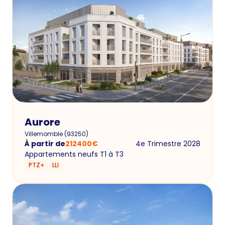
Aurore
Villemomble
(
93250
)
À partir de
212400
€
4e Trimestre 2028
Appartements neufs T1 à T3
PTZ+
LLI