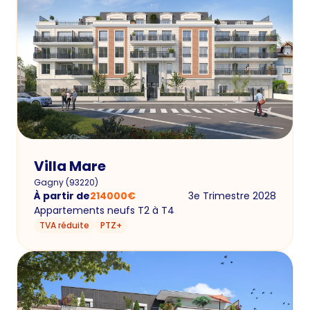
Villa Mare
Gagny
(
93220
)
À partir de
214000
€
3e Trimestre 2028
Appartements neufs T2 à T4
TVA réduite
PTZ+