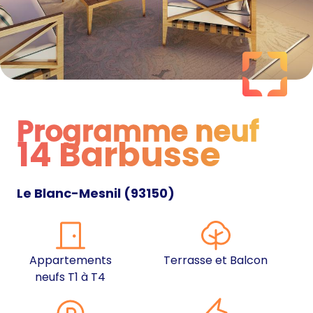
Programme neuf
14 Barbusse
Programme neuf
Le Blanc-Mesnil
(
93150
)
Appartements
Terrasse et Balcon
neufs T1 à T4