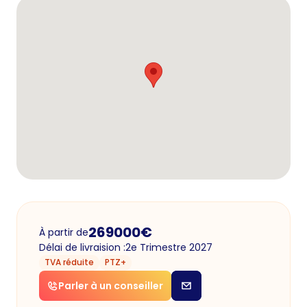
269000
€
À partir de
Délai de livraision :
2e Trimestre 2027
TVA réduite
PTZ+
Parler à un conseiller