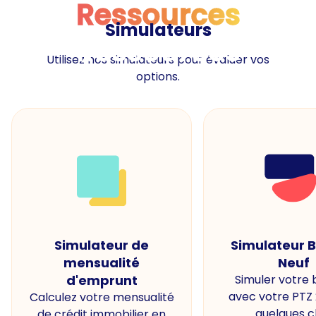
Ressources
Simulateurs
Ressources
Utilisez nos simulateurs pour évaluer vos
options.
Simulateur de
Simulateur 
mensualité
Neuf
d'emprunt
Simuler votre
avec votre PTZ
Calculez votre mensualité
quelques cl
de crédit immobilier en