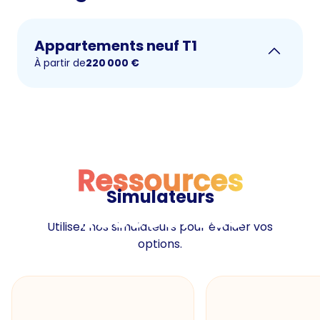
Appartements neuf T1
À partir de
220 000
€
Ressources
Simulateurs
Ressources
Utilisez nos simulateurs pour évaluer vos
options.