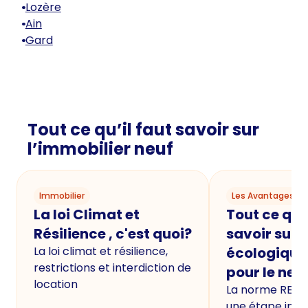
Lozère
Ain
Gard
Tout ce qu’il faut savoir sur
l’immobilier neuf
Immobilier
Les Avantages du
La loi Climat et
Tout ce qu'i
Résilience , c'est quoi?
savoir sur 
La loi climat et résilience,
écologique
restrictions et interdiction de
pour le neu
location
La norme RE20
une étape imp