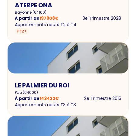
ATERPE ONA
Bayonne
(
64100
)
À partir de
197908
€
3e Trimestre 2028
Appartements neufs T2 à T4
PTZ+
LE PALMIER DU ROI
Pau
(
64000
)
À partir de
143422
€
2e Trimestre 2015
Appartements neufs T3 à T3