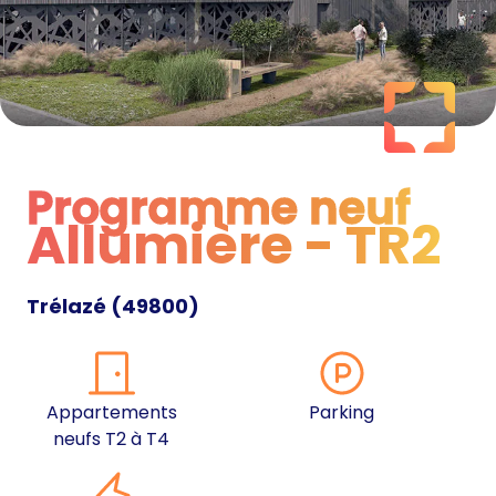
Programme neuf
Allumière - TR2
Programme neuf
Trélazé
(
49800
)
Appartements
Parking
neufs T2 à T4