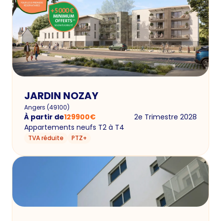
JARDIN NOZAY
Angers
(
49100
)
À partir de
129900
€
2e Trimestre 2028
Appartements neufs T2 à T4
TVA réduite
PTZ+