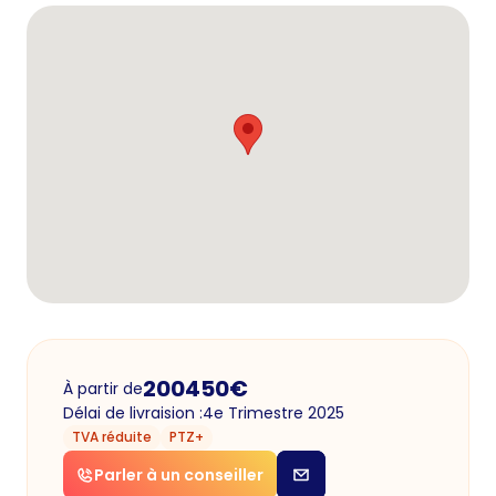
200450
€
À partir de
Délai de livraision :
4e Trimestre 2025
TVA réduite
PTZ+
Parler à un conseiller