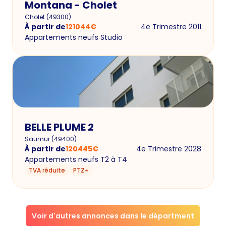
Montana - Cholet
Cholet
(
49300
)
À partir de
121044
€
4e Trimestre 2011
Appartements neufs Studio
BELLE PLUME 2
Saumur
(
49400
)
À partir de
120445
€
4e Trimestre 2028
Appartements neufs T2 à T4
TVA réduite
PTZ+
Voir d'autres annonces dans le départment