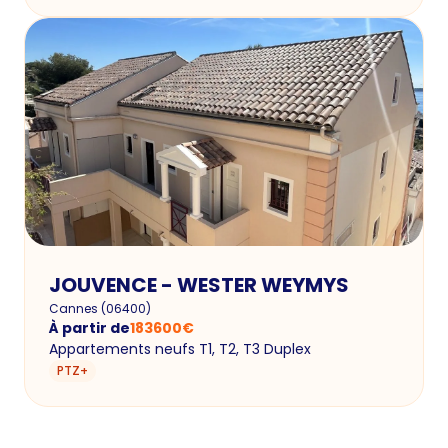
JOUVENCE - WESTER WEYMYS
Cannes
(
06400
)
À partir de
183600
€
Appartements neufs T1, T2, T3 Duplex
PTZ+