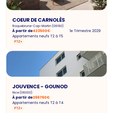
COEUR DE CARNOLÈS
Roquebrune-Cap-Martin
(
06190
)
À partir de
423500
€
1e Trimestre 2029
Appartements neufs T2 à T5
PTZ+
JOUVENCE - GOUNOD
Nice
(
06000
)
À partir de
266760
€
Appartements neufs T2 à T4
PTZ+