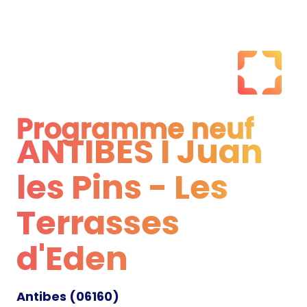
Programme neuf
ANTIBES I Juan
Programme neuf
les Pins - Les
Terrasses
d'Eden
Antibes
(
06160
)