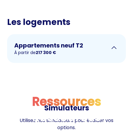
Les logements
Appartements neuf T2
À partir de
217 300
€
Ressources
Simulateurs
Ressources
Utilisez nos simulateurs pour évaluer vos
options.