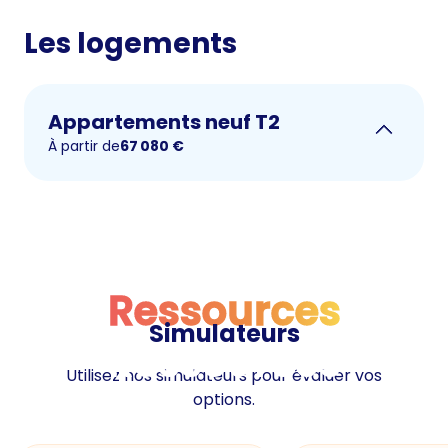
Les logements
Appartements neuf T2
À partir de
67 080
€
Ressources
Simulateurs
Ressources
Utilisez nos simulateurs pour évaluer vos
options.