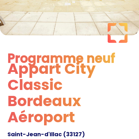
Programme neuf
Appart City
Programme neuf
Classic
Bordeaux
Aéroport
Saint-Jean-d'Illac
(
33127
)