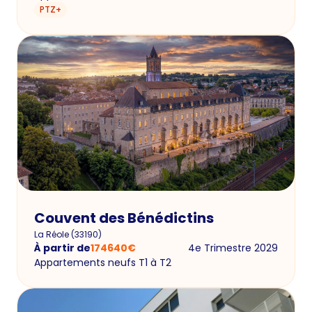
PTZ+
Couvent des Bénédictins
La Réole
(
33190
)
À partir de
174640
€
4e Trimestre 2029
Appartements neufs T1 à T2