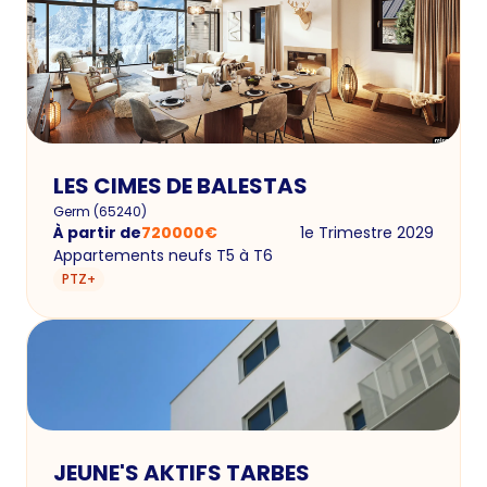
LES CIMES DE BALESTAS
Germ
(
65240
)
À partir de
720000
€
1e Trimestre 2029
Appartements neufs T5 à T6
PTZ+
JEUNE'S AKTIFS TARBES