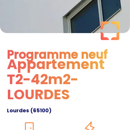
Programme neuf
Appartement
Programme neuf
T2-42m2-
LOURDES
Lourdes
(
65100
)