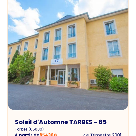
Soleil d'Automne TARBES - 65
Tarbes
(
65000
)
À partir de
85436
€
4e Trimestre 2001