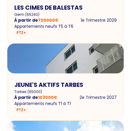
LES CIMES DE BALESTAS
Germ
(
65240
)
À partir de
720000
€
1e Trimestre 2029
Appartements neufs T5 à T6
PTZ+
JEUNE'S AKTIFS TARBES
Tarbes
(
65000
)
À partir de
103000
€
2e Trimestre 2027
Appartements neufs T1 à T1
PTZ+