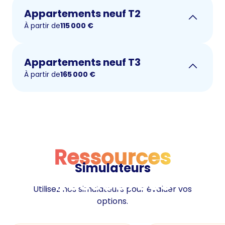
Appartements neuf T2
À partir de
115 000
€
Appartements neuf T3
À partir de
165 000
€
Ressources
Simulateurs
Ressources
Utilisez nos simulateurs pour évaluer vos
options.