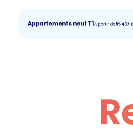
Appartements neuf T1
À partir de
85 437
R