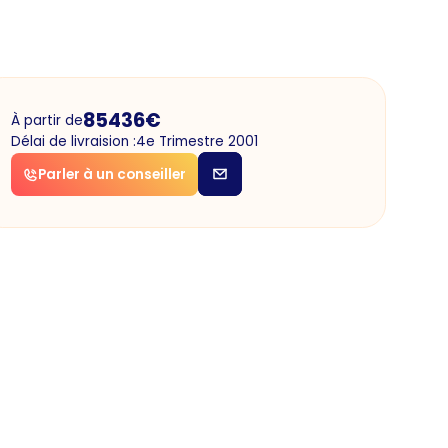
85436
€
À partir de
Délai de livraision :
4e Trimestre 2001
Parler à un conseiller