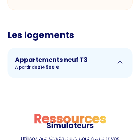
Les logements
Appartements neuf T3
À partir de
214 900
€
Ressources
Simulateurs
Ressources
Utilisez nos simulateurs pour évaluer vos