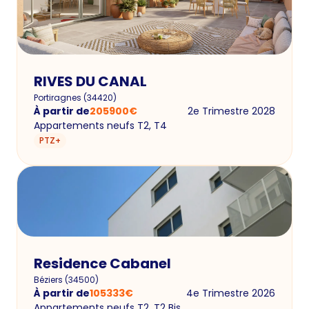
RIVES DU CANAL
Portiragnes
(
34420
)
À partir de
205900
€
2e Trimestre 2028
Appartements neufs T2, T4
PTZ+
Residence Cabanel
Béziers
(
34500
)
À partir de
105333
€
4e Trimestre 2026
Appartements neufs T2, T2 Bis