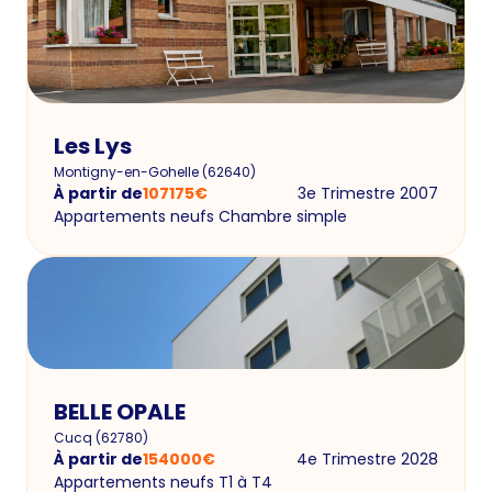
Les Lys
Montigny-en-Gohelle
(
62640
)
À partir de
107175
€
3e Trimestre 2007
Appartements neufs Chambre simple
BELLE OPALE
Cucq
(
62780
)
À partir de
154000
€
4e Trimestre 2028
Appartements neufs T1 à T4