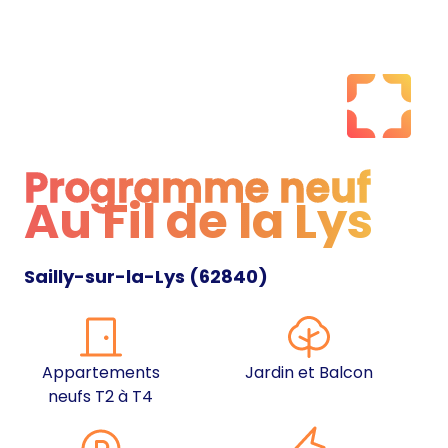
Programme neuf
Au Fil de la Lys
Programme neuf
Sailly-sur-la-Lys
(
62840
)
Appartements
Jardin et Balcon
neufs T2 à T4