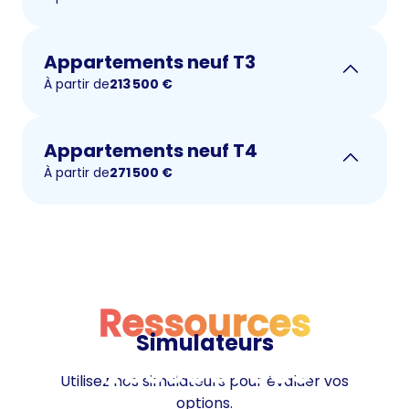
Appartements neuf T3
À partir de
213 500
€
Appartements neuf T4
À partir de
271 500
€
Ressources
Simulateurs
Ressources
Utilisez nos simulateurs pour évaluer vos
options.