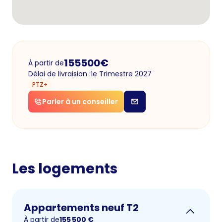
155500
€
À partir de
Délai de livraision :
1e Trimestre 2027
PTZ+
Parler à un conseiller
Les logements
Appartements neuf T2
À partir de
155 500
€