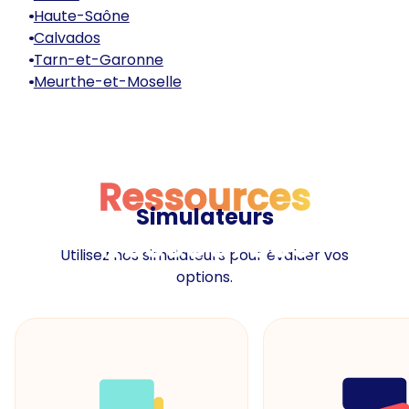
Haute-Saône
Calvados
Tarn-et-Garonne
Meurthe-et-Moselle
Ressources
Simulateurs
Ressources
Utilisez nos simulateurs pour évaluer vos
options.