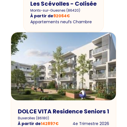
Les Scévolles - Colisée
Monts-sur-Guesnes
(
86420
)
À partir de
92064
€
Appartements neufs Chambre
DOLCE VITA Residence Seniors 1
Buxerolles
(
86180
)
À partir de
142897
€
4e Trimestre 2026