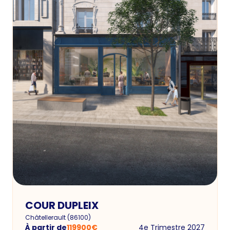
COUR DUPLEIX
Châtellerault
(
86100
)
À partir de
119900
€
4e Trimestre 2027