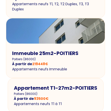
Appartements neufs T1, T2, T2 Duplex, T3, T3
Duplex
Immeuble 25m2-POITIERS
Poitiers
(
86000
)
À partir de
219448
€
Appartements neufs Immeuble
Appartement T1-27m2-POITIERS
Poitiers
(
86000
)
À partir de
93500
€
Appartements neufs T1 à T1