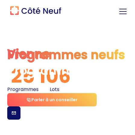
Vienne
Programmes neufs
Programmes neufs
25
106
Programmes
Lots
Parler à un conseiller