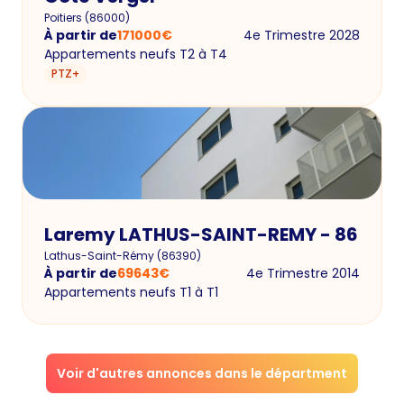
Poitiers
(
86000
)
À partir de
171000
€
4e Trimestre 2028
Appartements neufs T2 à T4
PTZ+
Laremy LATHUS-SAINT-REMY - 86
Lathus-Saint-Rémy
(
86390
)
À partir de
69643
€
4e Trimestre 2014
Appartements neufs T1 à T1
Voir d'autres annonces dans le départment