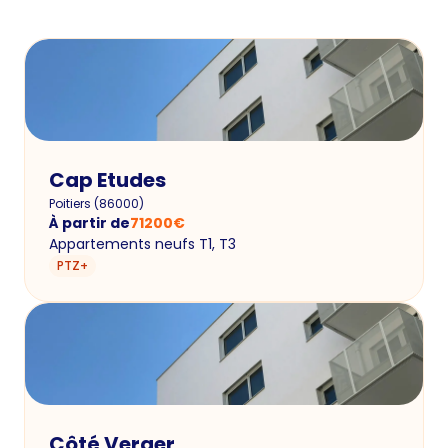
Cap Etudes
Poitiers
(
86000
)
À partir de
71200
€
Appartements neufs T1, T3
PTZ+
Côté Verger