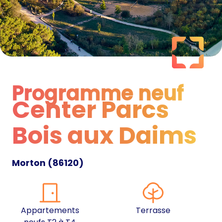
Programme neuf
Center Parcs
Programme neuf
Bois aux Daims
Morton
(
86120
)
Appartements
Terrasse