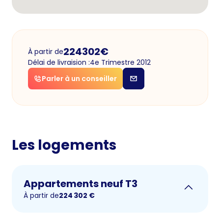
224302
€
À partir de
Délai de livraision :
4e Trimestre 2012
Parler à un conseiller
Les logements
Appartements neuf T3
À partir de
224 302
€