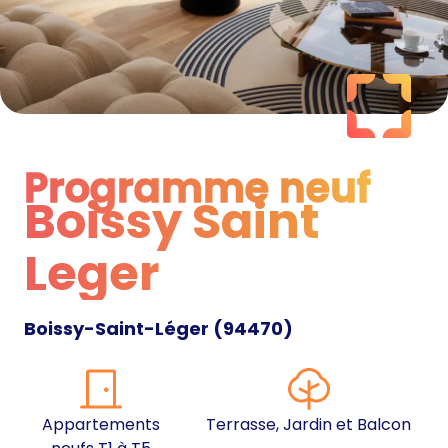
Programme neuf
Boissy Saint
Programme neuf
Leger
Boissy-Saint-Léger
(
94470
)
Appartements
Terrasse, Jardin et Balcon