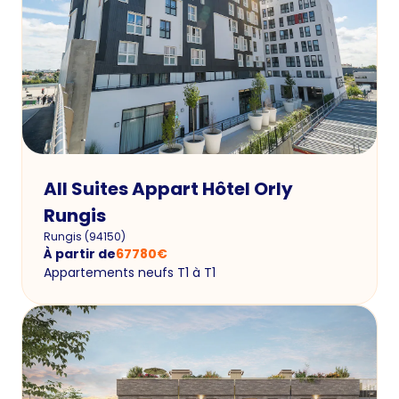
All Suites Appart Hôtel Orly
Rungis
Rungis
(
94150
)
À partir de
67780
€
Appartements neufs T1 à T1