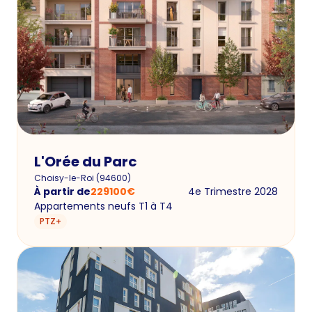
L'Orée du Parc
Choisy-le-Roi
(
94600
)
À partir de
229100
€
4e Trimestre 2028
Appartements neufs T1 à T4
PTZ+