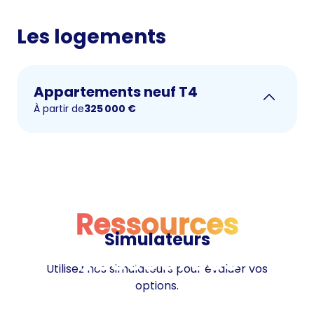
Les logements
Appartements neuf T4
À partir de
325 000
€
Ressources
Simulateurs
Ressources
Utilisez nos simulateurs pour évaluer vos
options.