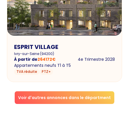
ESPRIT VILLAGE
Ivry-sur-Seine
(
94200
)
À partir de
264172
€
4e Trimestre 2028
Appartements neufs T1 à T5
TVA réduite
PTZ+
Voir d'autres annonces dans le départment