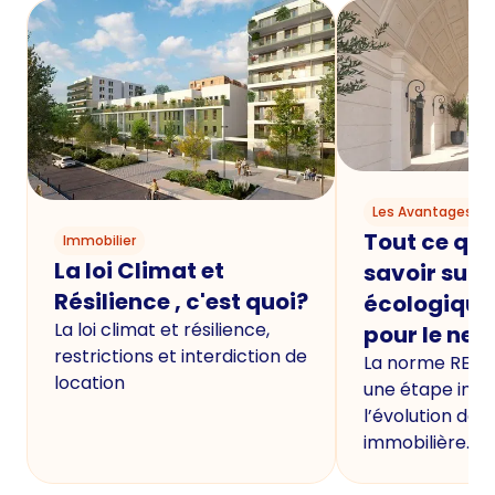
Les Avantages du
Tout ce qu'i
Immobilier
La loi Climat et
savoir sur 
Résilience , c'est quoi?
écologique
La loi climat et résilience,
pour le neu
restrictions et interdiction de
La norme RE20
location
une étape imp
l’évolution de 
immobilière.