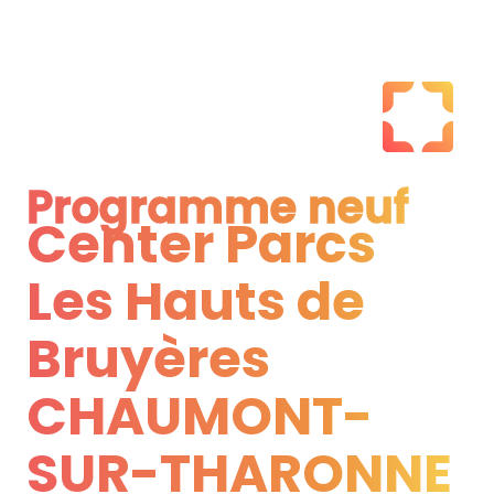
Programme neuf
Center Parcs
Programme neuf
Les Hauts de
Bruyères
CHAUMONT-
SUR-THARONNE