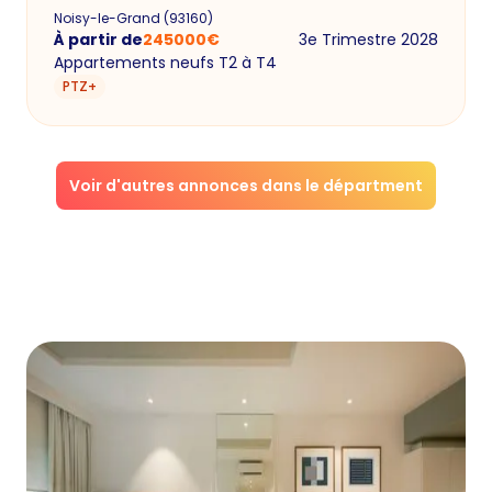
Noisy-le-Grand
(
93160
)
À partir de
245000
€
3e Trimestre 2028
Appartements neufs T2 à T4
PTZ+
Voir d'autres annonces dans le départment