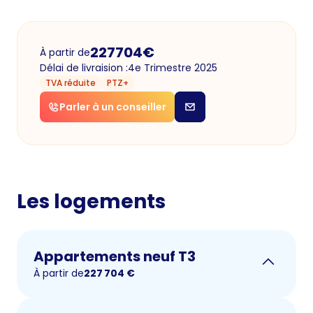
227704
€
À partir de
Délai de livraision :
4e Trimestre 2025
TVA réduite
PTZ+
Parler à un conseiller
Les logements
Appartements neuf T3
À partir de
227 704
€