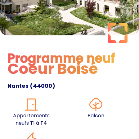
Programme neuf
Coeur Boisé
Programme neuf
Nantes
(
44000
)
Appartements
Balcon
neufs T1 à T4