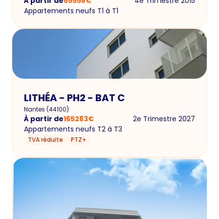
À partir de
65558
€
4e Trimestre 2015
Appartements neufs T1 à T1
LITHÉA - PH2 - BAT C
Nantes
(
44100
)
À partir de
165283
€
2e Trimestre 2027
Appartements neufs T2 à T3
TVA réduite
PTZ+