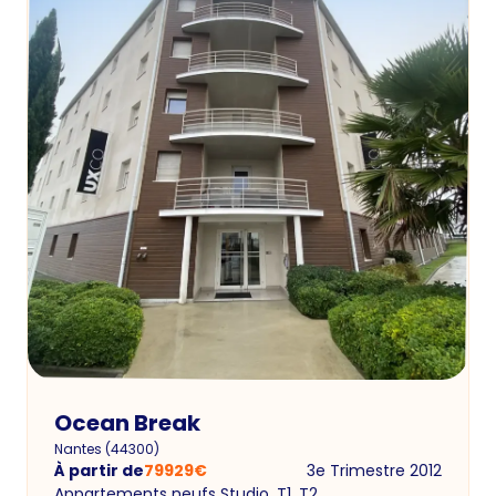
Ocean Break
Nantes
(
44300
)
À partir de
79929
€
3e Trimestre 2012
Appartements neufs Studio, T1, T2