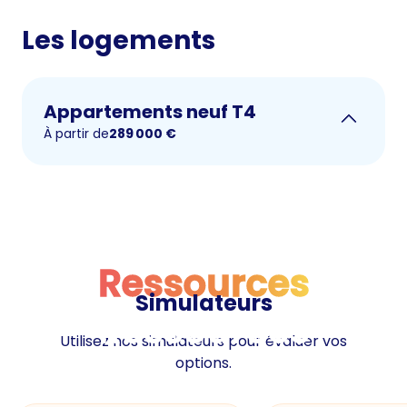
Les logements
Appartements neuf T4
À partir de
289 000
€
Ressources
Simulateurs
Ressources
Utilisez nos simulateurs pour évaluer vos
options.